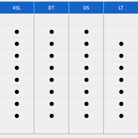
45L
DT
DS
LT
●
●
●
●
●
●
●
●
●
●
●
●
●
●
●
●
●
●
●
●
●
●
●
●
●
●
●
●
●
●
●