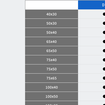
D
40x30
50x30
50x40
65x40
65x50
75x40
75x50
75x65
100x40
100x50