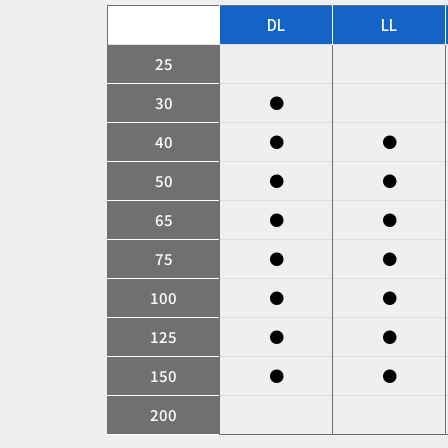
DL
LL
25
30
●
40
●
●
50
●
●
65
●
●
75
●
●
100
●
●
125
●
●
150
●
●
200