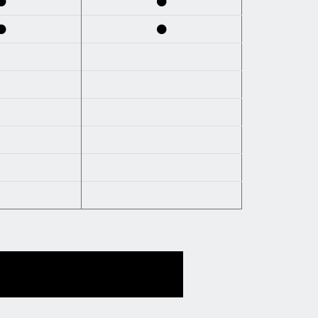
●
●
●
●