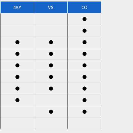
45Y
VS
CO
●
●
●
●
●
●
●
●
●
●
●
●
●
●
●
●
●
●
●
●
●