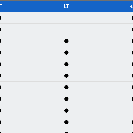
T
LT
4
●
●
●
●
●
●
●
●
●
●
●
●
●
●
●
●
●
●