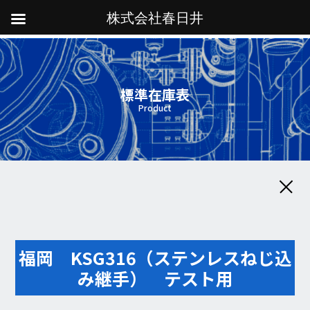
株式会社春日井
標準在庫表
Product
福岡 KSG316（ステンレスねじ込
み継手） テスト用