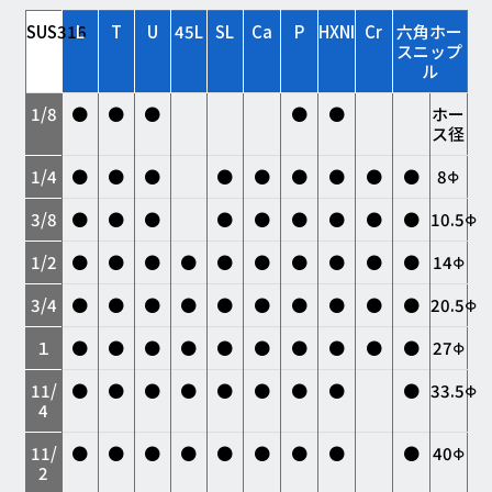
SUS316
L
T
U
45L
SL
Ca
P
HXNI
Cr
六角ホー
スニップ
ル
1/8
●
●
●
●
●
ホー
ス径
1/4
●
●
●
●
●
●
●
●
●
8Φ
3/8
●
●
●
●
●
●
●
●
●
10.5Φ
1/2
●
●
●
●
●
●
●
●
●
●
14Φ
3/4
●
●
●
●
●
●
●
●
●
●
20.5Φ
１
●
●
●
●
●
●
●
●
●
●
27Φ
11/
●
●
●
●
●
●
●
●
●
33.5Φ
4
11/
●
●
●
●
●
●
●
●
●
40Φ
2