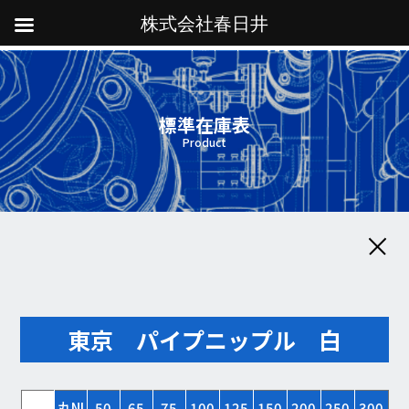
株式会社春日井
標準在庫表
Product
東京 パイプニップル 白
丸NI
50
65
75
100
125
150
200
250
300