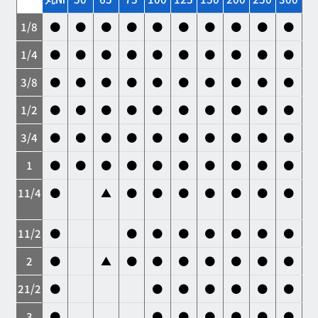
1/8
●
●
●
●
●
●
●
●
●
●
1/4
●
●
●
●
●
●
●
●
●
●
3/8
●
●
●
●
●
●
●
●
●
●
1/2
●
●
●
●
●
●
●
●
●
●
3/4
●
●
●
●
●
●
●
●
●
●
1
●
●
●
●
●
●
●
●
●
●
11/4
●
▲
●
●
●
●
●
●
●
11/2
●
●
●
●
●
●
●
●
2
●
▲
●
●
●
●
●
●
●
21/2
●
●
●
●
●
●
●
3
●
●
●
●
●
●
●