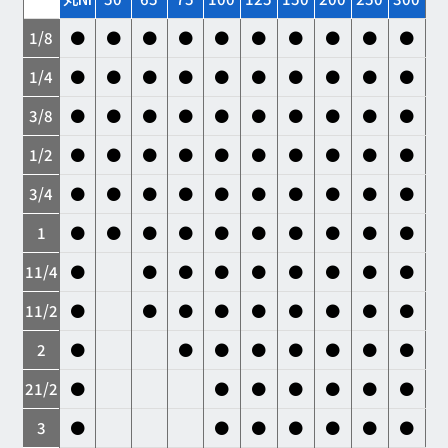
1/8
●
●
●
●
●
●
●
●
●
●
1/4
●
●
●
●
●
●
●
●
●
●
3/8
●
●
●
●
●
●
●
●
●
●
1/2
●
●
●
●
●
●
●
●
●
●
3/4
●
●
●
●
●
●
●
●
●
●
1
●
●
●
●
●
●
●
●
●
●
11/4
●
●
●
●
●
●
●
●
●
11/2
●
●
●
●
●
●
●
●
●
2
●
●
●
●
●
●
●
●
21/2
●
●
●
●
●
●
●
3
●
●
●
●
●
●
●