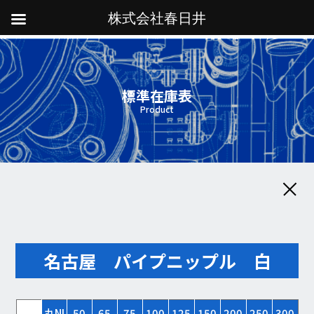
株式会社春日井
標準在庫表
Product
名古屋 パイプニップル 白
丸NI
50
65
75
100
125
150
200
250
300