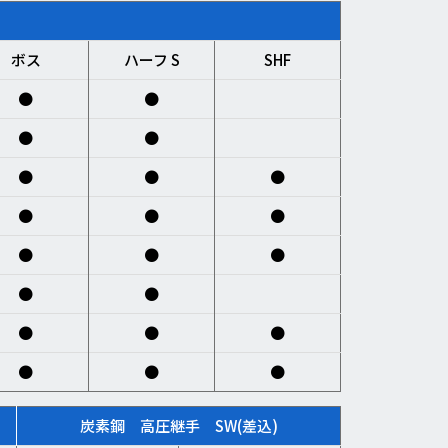
ボス
ハーフ S
SHF
●
●
●
●
●
●
●
●
●
●
●
●
●
●
●
●
●
●
●
●
●
炭素鋼 高圧継手 SW(差込)