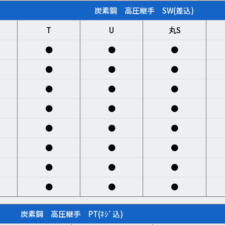
炭素鋼 高圧継手 SW(差込)
T
U
丸S
●
●
●
●
●
●
●
●
●
●
●
●
●
●
●
●
●
●
●
●
●
●
●
●
炭素鋼 高圧継手 PT(ﾈｼﾞ込)