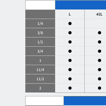
L
45L
1/4
●
3/8
●
●
1/2
●
●
3/4
●
●
1
●
●
11/4
●
●
11/2
●
●
2
●
●