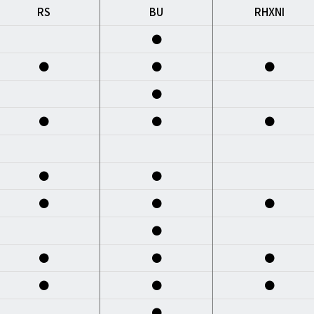
RS
BU
RHXNI
●
●
●
●
●
●
●
●
●
●
●
●
●
●
●
●
●
●
●
●
●