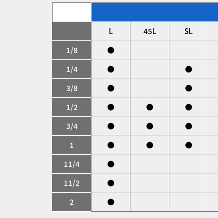
L
45L
SL
1/8
●
1/4
●
●
3/8
●
●
1/2
●
●
●
3/4
●
●
●
1
●
●
●
11/4
●
11/2
●
2
●